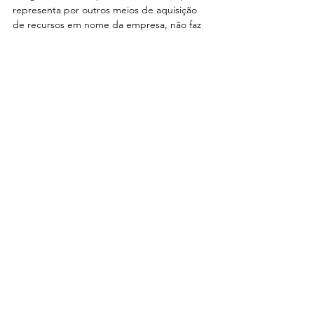
representa por outros meios de aquisição 
de recursos em nome da empresa, não faz 
parte do PL, mas está incluído no passivo 
(exigível) da empresa.
A demonstração contábil inexigível para 
Comparato é: “Registra as quantias que 
caberiam aos sócios, na liquidação da 
sociedade, depois de pagas as dívidas 
sociais” (COMPARATO, 1995, p. 132).
Sendo o Patrimônio Social um elemento 
essencial em qualquer sociedade quando 
se fala que a constitui em extensão da 
personalidade jurídica.
Para Ivens Henrique Hubert em seu livro 
Sociedade Empresária e Capital Social, cita 
que: “Todavia, nas sociedades anônimas e 
nas sociedades limitadas, o capital social é 
um elemento imprescindível, na medida em 