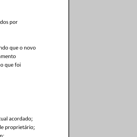
dos por 
ando que o novo 
damento 
o que foi 
tual acordado;
e proprietário;
m;