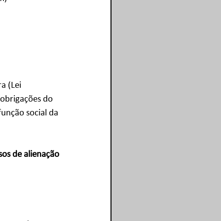
a (Lei 
 obrigações do 
função social da 
os de alienação 