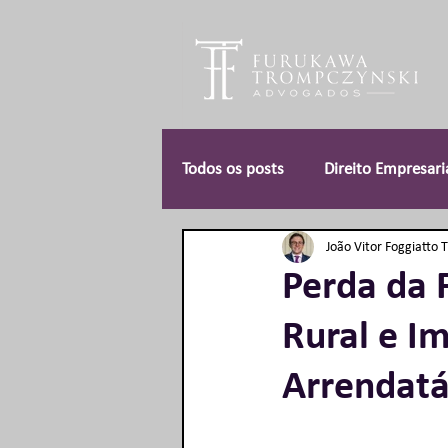
Todos os posts
Direito Empresari
João Vitor Foggiatto 
Responsabilidade Civil
Dire
Perda da 
Rural e I
Concursos Públicos
Direito
Arrendatá