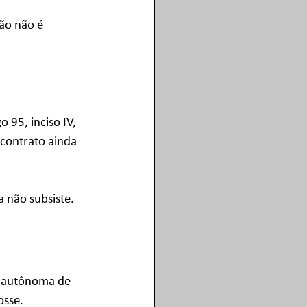
ão não é 
 95, inciso IV, 
o contrato ainda 
a não subsiste.
o autônoma de 
osse. 