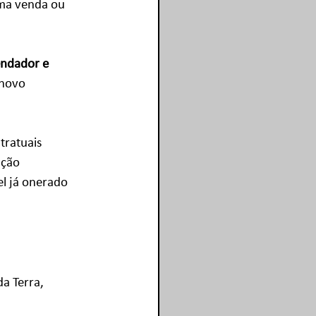
uma venda ou 
endador e 
 novo 
tratuais 
ação 
l já onerado 
a Terra, 