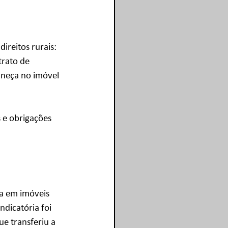
ireitos rurais: 
trato de 
neça no imóvel 
 e obrigações 
la em imóveis 
dicatória foi 
e transferiu a 