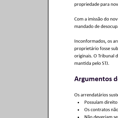
propriedade para novo
Com a imissão do novo
mandado de desocup
Inconformados, os arr
proprietário fosse su
originais. O Tribunal 
mantida pelo STJ.
Argumentos d
Os arrendatários sus
Possuíam direito
Os contratos nã
Não deveriam ser