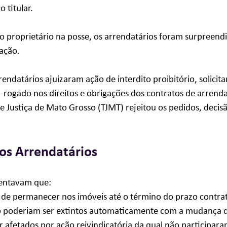
 titular. 
 proprietário na posse, os arrendatários foram surpreendi
ação.
endatários ajuizaram ação de interdito proibitório, solicit
b-rogado nos direitos e obrigações dos contratos de arren
de Justiça de Mato Grosso (TJMT) rejeitou os pedidos, decisã
os Arrendatários
tentavam que:
 de permanecer nos imóveis até o término do prazo contra
o poderiam ser extintos automaticamente com a mudança d
 afetados por ação reivindicatória da qual não participara