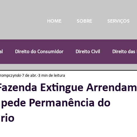
HOME
SOBRE
SERVIÇOS
al
Direito do Consumidor
Direito Civil
Direito das
Trompczynski
7 de abr.
3 min de leitura
ito Médico
Direito Imobiliário
Direito Tributário
T
Fazenda Extingue Arrenda
mpede Permanência do
 Agrário
rio